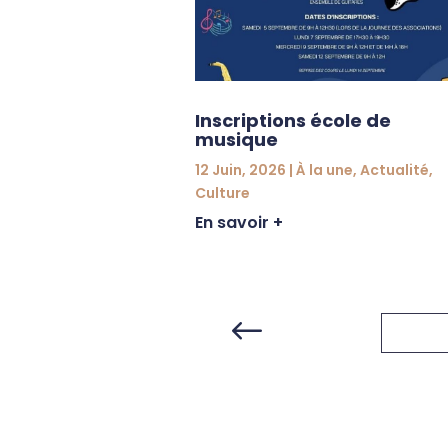
e
une
,
Actualité
,
urité
Inscriptions école de
musique
12 Juin, 2026
|
À la une
,
Actualité
,
Culture
En savoir +
#