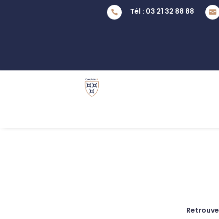
Tél : 03 21 32 88 88


Retrouvez