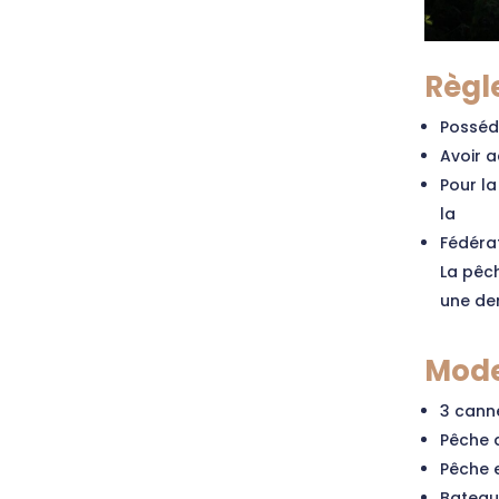
Règl
Posséd
Avoir a
Pour la
la
Fédéra
La pêch
une de
Mode
3 cann
Pêche d
Pêche e
Bateau