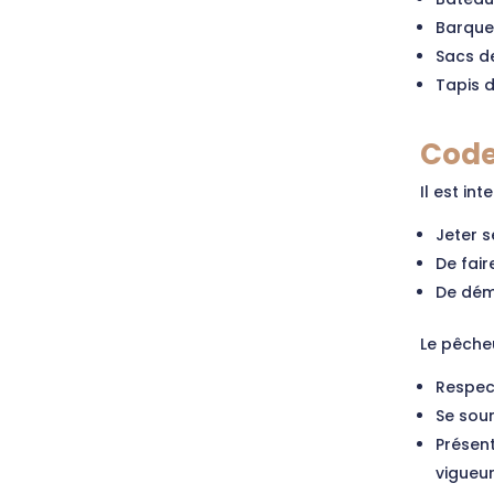
Barque 
Sacs de
Tapis d
Code
Il est inte
Jeter s
De fair
De démo
Le pêcheu
Respect
Se soum
Présent
vigueu