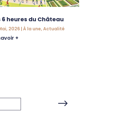
s 6 heures du Château
Mai, 2026
|
À la une
,
Actualité
savoir +
Inscription aux
loisirs
31 Mar, 2026
|
Jeun
En savoir +
$