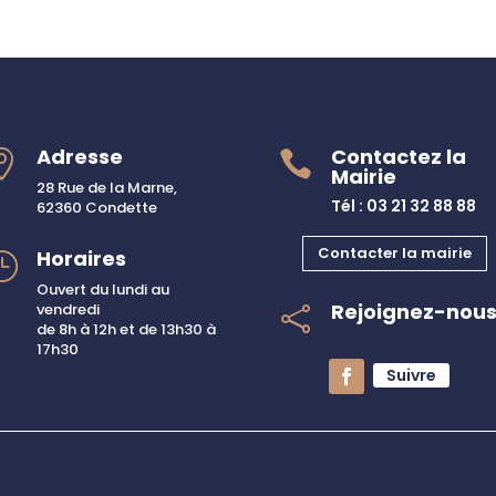
Adresse
Contactez la


Mairie
28 Rue de la Marne,
Tél : 03 21 32 88 88
62360 Condette
Contacter la mairie
Horaires
}
Ouvert du lundi au
Rejoignez-nou
vendredi

de 8h à 12h et de 13h30 à
17h30
Suivre