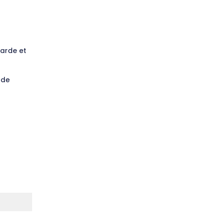
arde et
 de