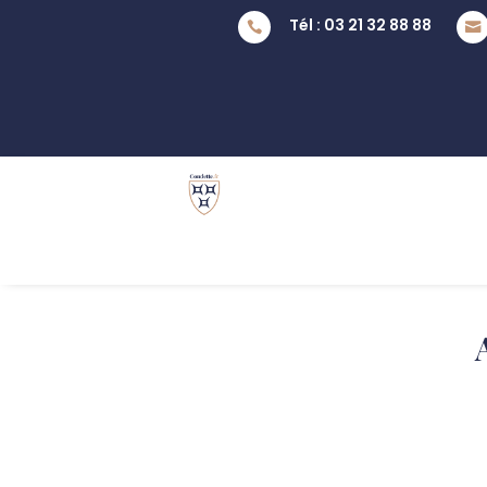
Tél : 03 21 32 88 88

