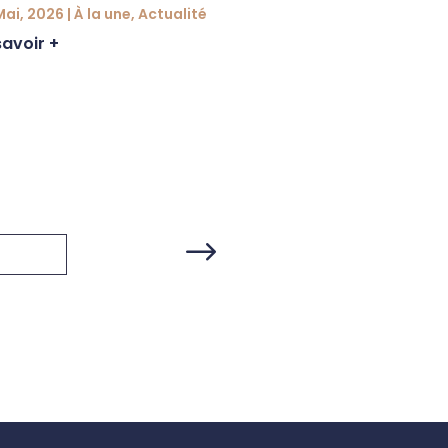
Mai, 2026
|
À la une
,
Actualité
savoir +
Inscription aux
loisirs
31 Mar, 2026
|
Jeun
En savoir +
$