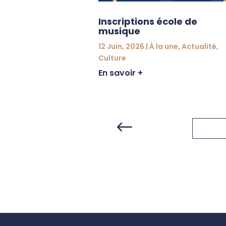
une
,
Actualité
,
urité
Inscriptions école de
musique
12 Juin, 2026
|
À la une
,
Actualité
,
Culture
En savoir +
#