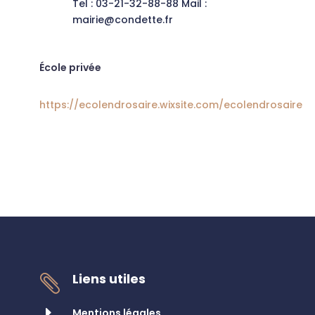
Tel : 03-21-32-88-88 Mail :
mairie@condette.fr
École privée
https://ecolendrosaire.wixsite.com/ecolendrosaire
Liens utiles

E
Mentions légales