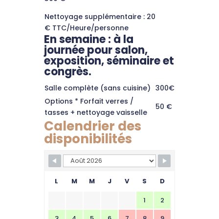
Nettoyage supplémentaire : 20
€ TTC/Heure/personne
En semaine : à la
journée pour salon,
exposition, séminaire et
congrès.
Salle complète (sans cuisine)
300€
Options * Forfait verres /
50 €
tasses + nettoyage vaisselle
Calendrier des
disponibilités
L
M
M
J
V
S
D
1
2
3
4
5
6
7
8
9