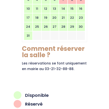
10
11
12
13
14
15
16
17
18
19
20
21
22
23
24
25
26
27
28
29
30
31
Comment réserver
la salle ?
Les réservations se font uniquement
en mairie au 03-21-32-88-88.
Disponible
^
Réservé
^