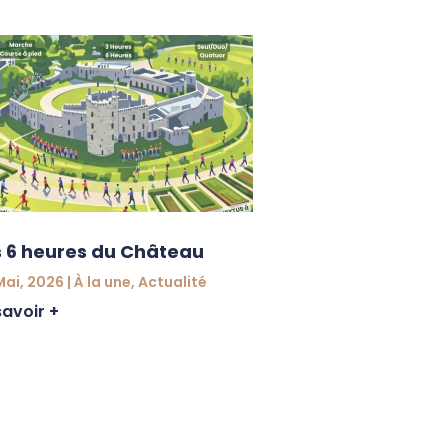
s 6 heures du Château
Mai, 2026
|
À la une
,
Actualité
savoir +
Inscription aux
loisirs
31 Mar, 2026
|
Jeun
En savoir +