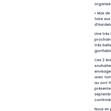
organisé
« Max de 
foire au
d’Hardelo
Une très 
prochain 
très bell
gonflable
Ces 2 év
souhaiter
envisage
avec tomb
au sort f
présenter
septembre
confirmé 
Nous en p