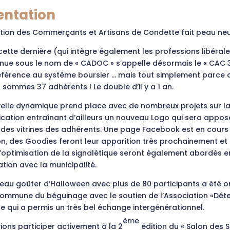
entation
ation des Commerçants et Artisans de Condette fait peau neu
 cette dernière (qui intègre également les professions libérale
nnue sous le nom de « CADOC » s’appelle désormais le « CAC 3
éférence au système boursier … mais tout simplement parce 
 sommes 37 adhérents ! Le double d’il y a 1 an.
elle dynamique prend place avec de nombreux projets sur l
ation entraînant d’ailleurs un nouveau Logo qui sera appos
des vitrines des adhérents. Une page Facebook est en cours
on, des Goodies feront leur apparition très prochainement et
d’optimisation de la signalétique seront également abordés e
tion avec la municipalité.
beau goûter d’Halloween avec plus de 80 participants a été o
 commune du béguinage avec le soutien de l’Association «Déte
ce qui a permis un très bel échange intergénérationnel.
ème
ons participer activement à la 2
édition du « Salon des S