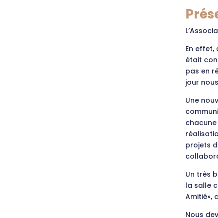
Prés
L’Associ
En effet,
était co
pas en r
jour nous
Une nouv
communic
chacune 
réalisati
projets 
collabora
Un très 
la salle
Amitié», 
Nous devi