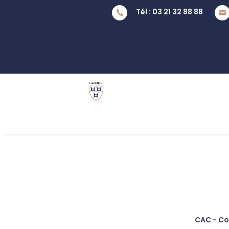
Tél : 03 21 32 88 88


CAC - Co