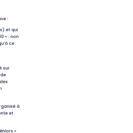
ve :
s) et qui
0 » : non
qu’à ce
a
é sur
 de
 des
n
rganisé à
nte et
éniors »