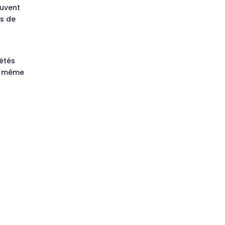
euvent
s de
étés
en même