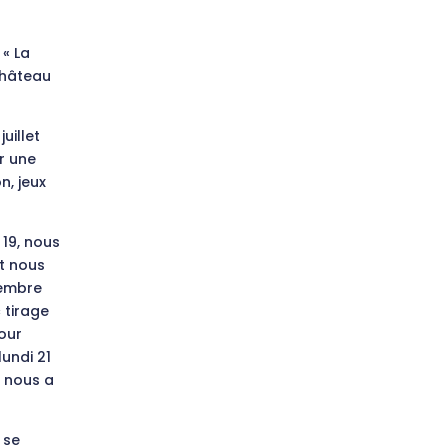
 « La
château
uillet
r une
n, jeux
19, nous
t nous
cembre
 tirage
our
undi 21
i nous a
 se