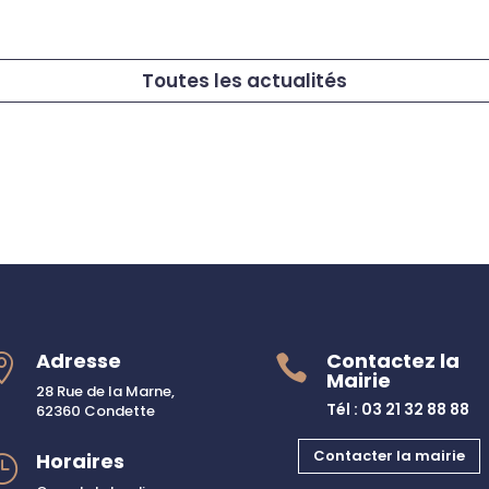
Toutes les actualités
Adresse
Contactez la


Mairie
28 Rue de la Marne,
Tél : 03 21 32 88 88
62360 Condette
Contacter la mairie
Horaires
}