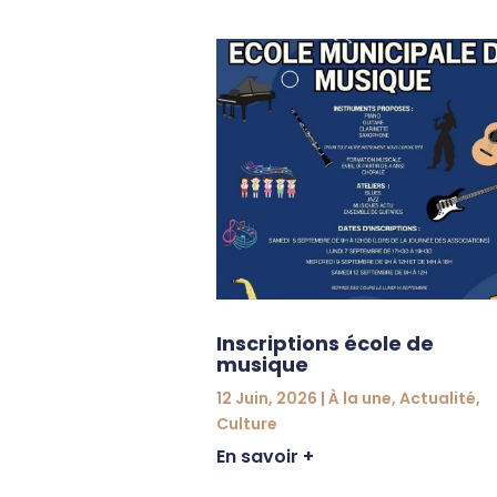
e
une
,
Actualité
,
urité
Inscriptions école de
musique
12 Juin, 2026
|
À la une
,
Actualité
,
Culture
En savoir +