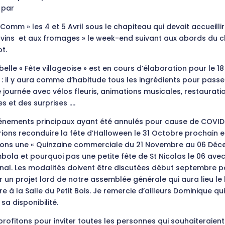
 par
Comm » les 4 et 5 Avril sous le chapiteau qui devait accueillir
x vins et aux fromages » le week-end suivant aux abords du 
t.
belle « Fête villageoise » est en cours d’élaboration pour le 18 j
: il y aura comme d’habitude tous les ingrédients pour passe
e journée avec vélos fleuris, animations musicales, restauratio
s et des surprises ….
énements principaux ayant été annulés pour cause de COVID 
ions reconduire la fête d’Halloween le 31 Octobre prochain e
ons une « Quinzaine commerciale du 21 Novembre au 06 Dé
ola et pourquoi pas une petite fête de St Nicolas le 06 avec
inal. Les modalités doivent être discutées début septembre p
 un projet lord de notre assemblée générale qui aura lieu le l
 à la Salle du Petit Bois. Je remercie d’ailleurs Dominique qu
sa disponibilité.
rofitons pour inviter toutes les personnes qui souhaiteraient