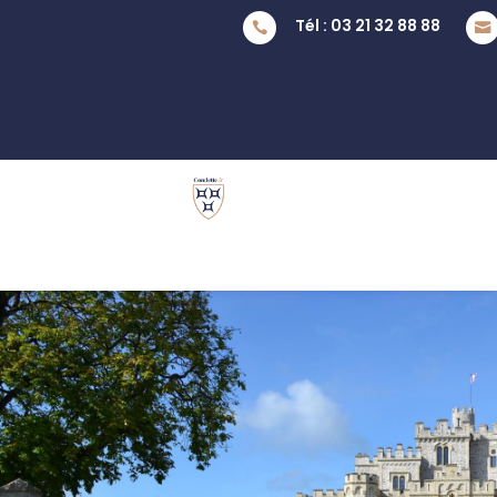
Tél : 03 21 32 88 88

