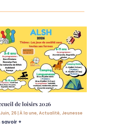
Les 6 heures
cueil de loisirs 2026
20 Mai, 26
|
À l
 Juin, 26
|
À la une
,
Actualité
,
Jeunesse
En savoir +
 savoir +