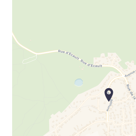
Travelers'
If you see this after your page is lo