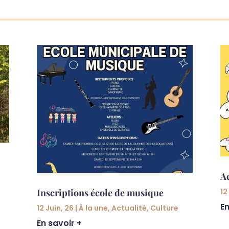
Ac
12
Inscriptions école de musique
En
12 Juin, 26
|
À la une
,
Actualité
,
Culture
En savoir +