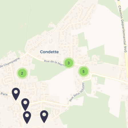
3
5
2
 Map is loading...
aded completely, leafletJS files are missing.