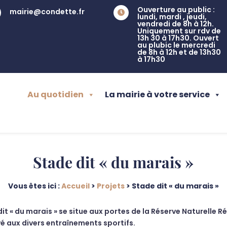
Ouverture au public :
mairie@condette.fr

lundi, mardi , jeudi,
vendredi de 8h à 12h.
Uniquement sur rdv de
13h 30 à 17h30. Ouvert
au plubic le mercredi
de 8h à 12h et de 13h30
à 17h30
Au quotidien
La mairie à votre service
Stade dit « du marais »
Vous êtes ici :
Accueil
>
Projets
>
Stade dit « du marais »
it « du marais » se situe aux portes de la Réserve Naturelle Ré
vé aux divers entraînements sportifs.