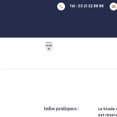
Tél : 03 21 32 88 88


Infos pratiques :
Le Stade d
est réser