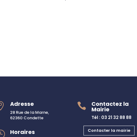
Adresse
Contactez la


Mairie
28 Rue de la Marne,
Tél : 03 21 32 88 88
62360 Condette
Contacter la mairie
Horaires
}