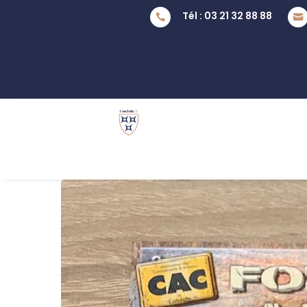
Tél : 03 21 32 88 88

