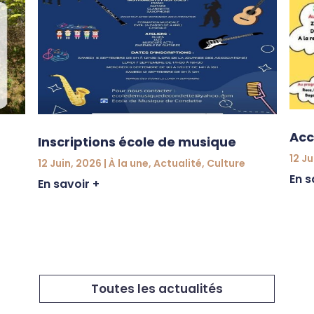
Acc
Inscriptions école de musique
12 Ju
12 Juin, 2026
|
À la une
,
Actualité
,
Culture
En s
En savoir +
Toutes les actualités