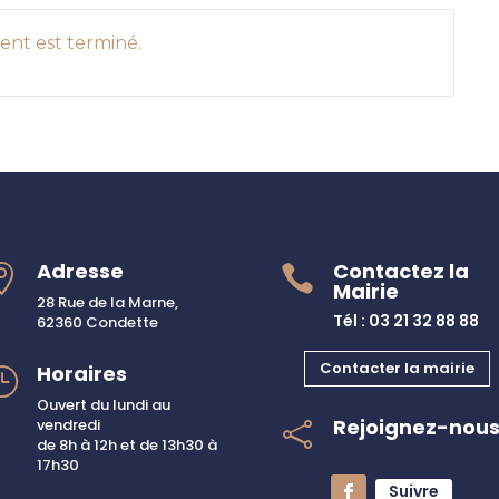
nt est terminé.
Adresse
Contactez la


Mairie
28 Rue de la Marne,
Tél : 03 21 32 88 88
62360 Condette
Contacter la mairie
Horaires
}
Ouvert du lundi au
Rejoignez-nou
vendredi

de 8h à 12h et de 13h30 à
17h30
Suivre