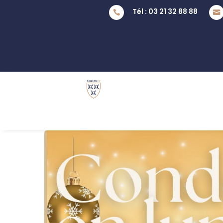
Tél : 03 21 32 88 88

