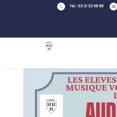
Tél : 03 21 32 88 88

