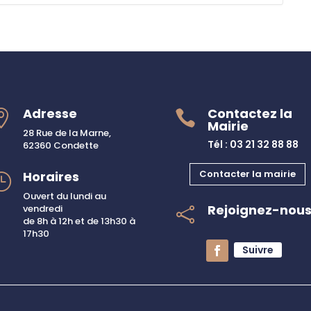
Adresse
Contactez la


Mairie
28 Rue de la Marne,
Tél : 03 21 32 88 88
62360 Condette
Contacter la mairie
Horaires
}
Ouvert du lundi au
Rejoignez-nou
vendredi

de 8h à 12h et de 13h30 à
17h30
Suivre