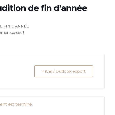
dition de fin d’année
E FIN D’ANNÉE
ombreux-ses !
+ iCal / Outlook export
nt est terminé.