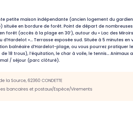
e petite maison indépendante (ancien logement du gardien
é) située en bordure de forêt. Point de départ de nombreuse
en forêt (accès à la plage en 30′), autour du « Lac des Miroir
 d’Hardelot »… Terrasse exposée sud. Située à 5 minutes en v
tion balnéaire d’Hardelot-plage, ou vous pourrez pratiquer le
de 18 trous), l’équitation, le char à voile, le tennis… Animaux 
imal / séjour (parc clôturé).
 de la Source, 62360 CONDETTE
es bancaires et postaux/Espèce/Virements