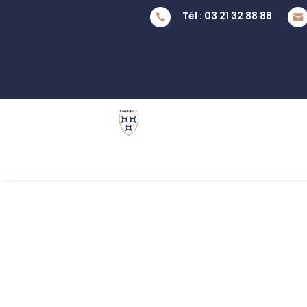
Tél : 03 21 32 88 88

