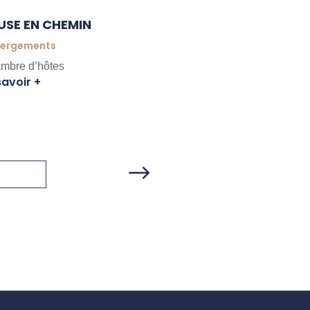
USE EN CHEMIN
WHITLEY COTT
ergements
Hébergements
mbre d’hôtes
Meublés et Gîtes
savoir +
En savoir +
$