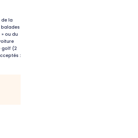
 de la
s balades
s » ou du
oiture
 golf (2
acceptés :