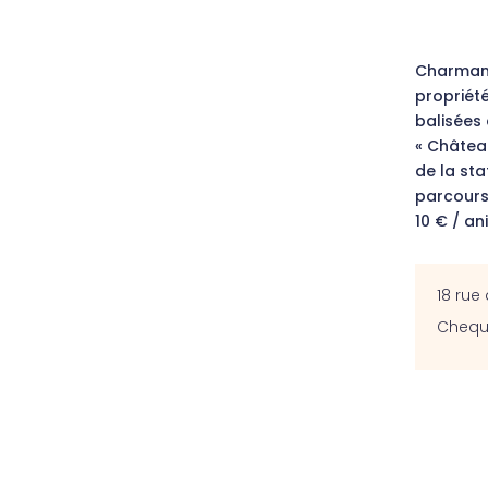
Charmant
propriét
balisées 
« Château
de la sta
parcours 
10 € / an
18 rue
Chequ