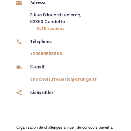
Adresse

3 Rue Edouard Leclercq
,
62360
Condette
Get Directions
Téléphone

+33689588606
E-mail

chochois.frederic
@
orange.fr
Liens utiles

Organisation de challenges annuel, de concours ouvert a