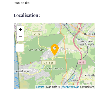
tous en été.
Localisation :
+
−
Leaflet
| Map data ©
OpenStreetMap
contributors