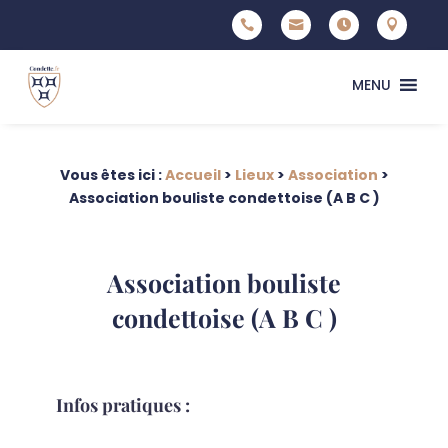




MENU
Vous êtes ici :
Accueil
>
Lieux
>
Association
>
Association bouliste condettoise (A B C )
Association bouliste
condettoise (A B C )
Infos pratiques :