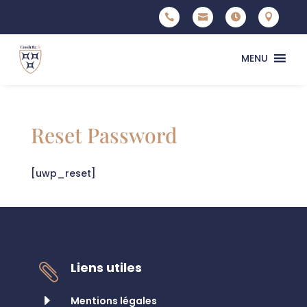




MENU
Reset Password
[uwp_reset]
Liens utiles

E
Mentions légales