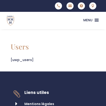




MENU
Users
[uwp_users]
Liens utiles

E
Mentions légales