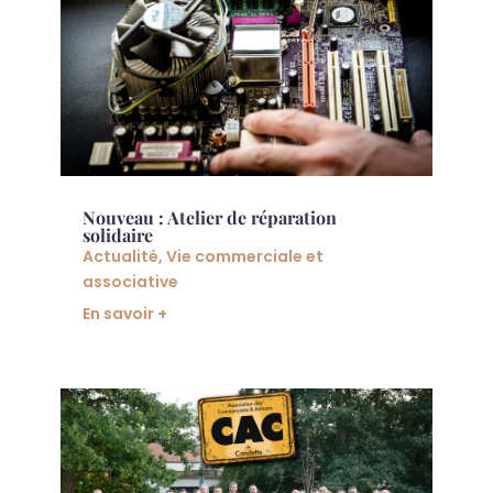
Nouveau : Atelier de réparation
solidaire
Actualité
,
Vie commerciale et
associative
En savoir +