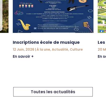
Inscriptions école de musique
Les
12 Juin, 2026
|
À la une
,
Actualité
,
Culture
20 M
En savoir +
En s
Toutes les actualités