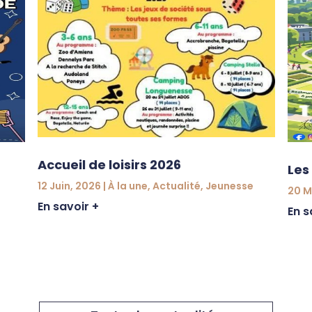
Accueil de loisirs 2026
Les
12 Juin, 2026
|
À la une
,
Actualité
,
Jeunesse
20 M
En savoir +
En s