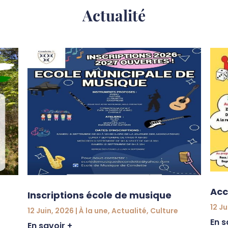
Actualité
Acc
Inscriptions école de musique
12 Ju
12 Juin, 2026
|
À la une
,
Actualité
,
Culture
En s
En savoir +