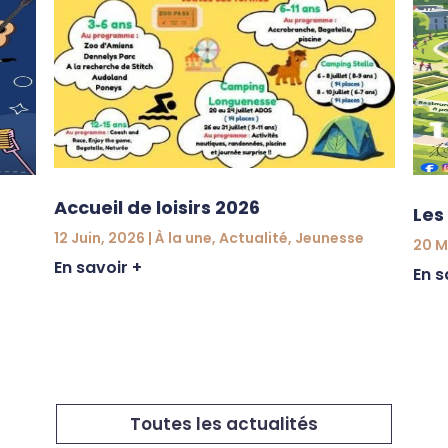
Accueil de loisirs 2026
Les
12 Juin, 2026
|
À la une
,
Actualité
,
Jeunesse
20 M
En savoir +
En s
Toutes les actualités