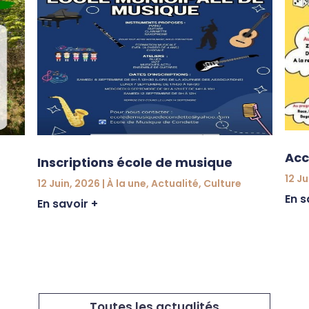
Acc
Inscriptions école de musique
12 Ju
12 Juin, 2026
|
À la une
,
Actualité
,
Culture
En s
En savoir +
Toutes les actualités