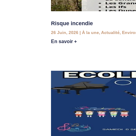
Risque incendie
26 Juin, 2026
|
À la une
,
Actualité
,
Envir
En savoir +