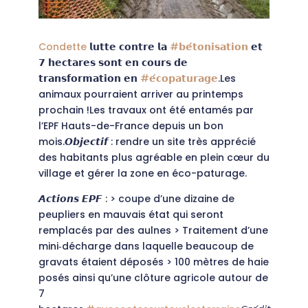
Condette
𝗹𝘂𝘁𝘁𝗲 𝗰𝗼𝗻𝘁𝗿𝗲 𝗹𝗮
#𝗯𝗲́𝘁𝗼𝗻𝗶𝘀𝗮𝘁𝗶𝗼𝗻
𝗲𝘁
𝟳 𝗵𝗲𝗰𝘁𝗮𝗿𝗲𝘀 𝘀𝗼𝗻𝘁 𝗲𝗻 𝗰𝗼𝘂𝗿𝘀 𝗱𝗲
𝘁𝗿𝗮𝗻𝘀𝗳𝗼𝗿𝗺𝗮𝘁𝗶𝗼𝗻 𝗲𝗻
#𝗲́𝗰𝗼𝗽𝗮𝘁𝘂𝗿𝗮𝗴𝗲
.Les
animaux pourraient arriver au printemps
prochain !Les travaux ont été entamés par
l’EPF Hauts-de-France depuis un bon
mois.𝙊𝙗𝙟𝙚𝙘𝙩𝙞𝙛 : rendre un site très apprécié
des habitants plus agréable en plein cœur du
village et gérer la zone en éco-paturage.
𝘼𝙘𝙩𝙞𝙤𝙣𝙨 𝙀𝙋𝙁 : > coupe d’une dizaine de
peupliers en mauvais état qui seront
remplacés par des aulnes > Traitement d’une
mini‐décharge dans laquelle beaucoup de
gravats étaient déposés > 100 mètres de haie
posés ainsi qu’une clôture agricole autour de
7