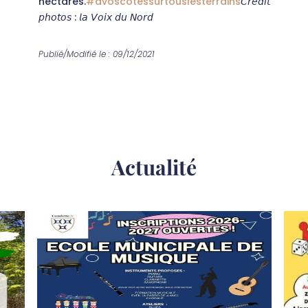
hectares.
#avoscotessurtouslesterrains
𝘊𝘳𝘦́𝘥𝘪𝘵
𝘱𝘩𝘰𝘵𝘰𝘴 : 𝘭𝘢 𝘝𝘰𝘪𝘹 𝘥𝘶 𝘕𝘰𝘳𝘥
Publié/Modifié le : 09/12/2021
Actualité