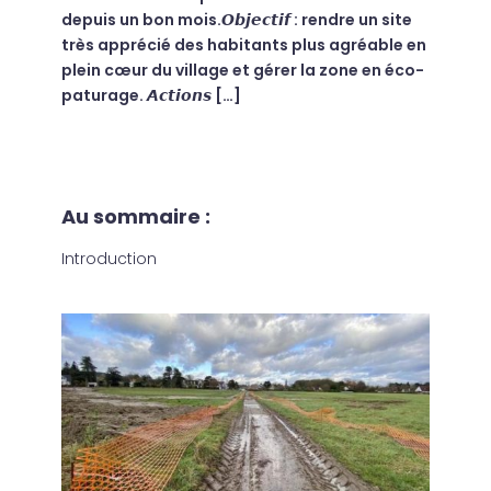
depuis un bon mois.𝙊𝙗𝙟𝙚𝙘𝙩𝙞𝙛 : rendre un site
très apprécié des habitants plus agréable en
plein cœur du village et gérer la zone en éco-
paturage. 𝘼𝙘𝙩𝙞𝙤𝙣𝙨 […]
Au sommaire :
Introduction