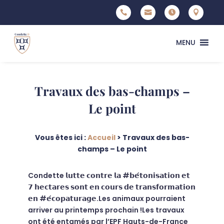




MENU
Travaux des bas-champs –
Le point
Vous êtes ici :
Accueil
>
Travaux des bas-
champs – Le point
Condette 𝗹𝘂𝘁𝘁𝗲 𝗰𝗼𝗻𝘁𝗿𝗲 𝗹𝗮 #𝗯𝗲́𝘁𝗼𝗻𝗶𝘀𝗮𝘁𝗶𝗼𝗻 𝗲𝘁
𝟳 𝗵𝗲𝗰𝘁𝗮𝗿𝗲𝘀 𝘀𝗼𝗻𝘁 𝗲𝗻 𝗰𝗼𝘂𝗿𝘀 𝗱𝗲 𝘁𝗿𝗮𝗻𝘀𝗳𝗼𝗿𝗺𝗮𝘁𝗶𝗼𝗻
𝗲𝗻 #𝗲́𝗰𝗼𝗽𝗮𝘁𝘂𝗿𝗮𝗴𝗲.Les animaux pourraient
arriver au printemps prochain !Les travaux
ont été entamés par l’EPF Hauts-de-France