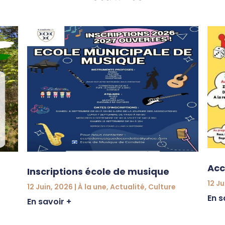
Acc
Inscriptions école de musique
12 Ju
12 Juin, 2026
|
À la une
,
Actualité
,
Culture
En s
En savoir +